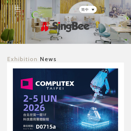
0
简中
Exhibition
News