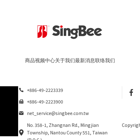
商品
视频中心
关于我们
最新消息
联络我们
+886-49-2223339
+886-49-2223900
net_service@singbee.com.tw
No. 358-1, Zhangnan Rd., Mingjian
Copyrigh
Township, Nantou County 551, Taiwan
(R.O.C.)