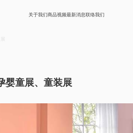
关于我们
商品
视频
最新消息
联络我们
办公及影音家具
视频中心
装展
桃园科技公司
儿童成长家具
线上型录
南投食品公司
医疗器械产品
国孕婴童展、童装展
客户案例
储能柜
OA 办公家具
保
台中大型工程公司 办公室装修