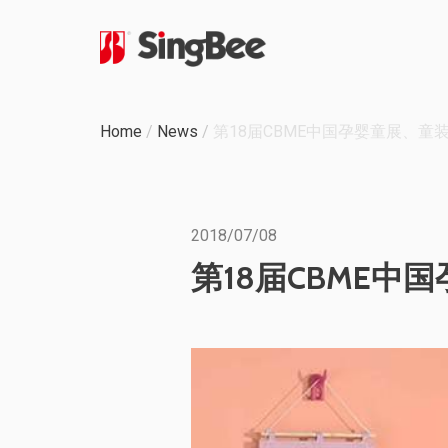
公司历程
Home
/
News
/
第18届CBME中国孕婴童展、童
内部生产
认证与奖励
2018/07/08
OEM & ODM 项目
第18届CBME中