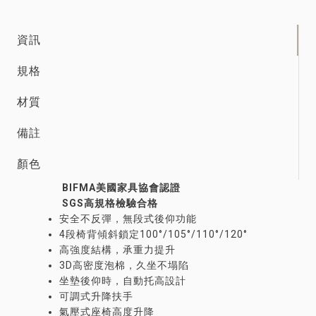
資訊
規格
材質
備註
顏色
BIFMA美國家具協會認證
SGS高規格檢驗合格
安全不反彈，無段式後仰功能
4段椅背傾斜鎖定100°/105°/110°/120°
高強度結構，承重力提升
3D高密度泡棉，久坐不塌陷
坐墊後仰時，自動托高設計
可調式升降扶手
氣壓式座椅高度升降