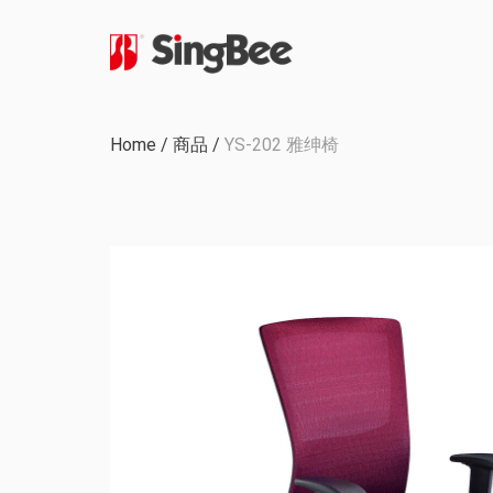
公司历程
Home
/
商品
/
YS-202 雅绅椅
内部生产
认证与奖励
OEM & ODM 项目