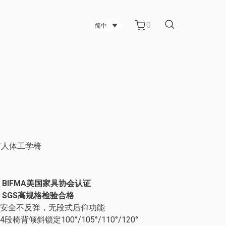
0
简中
台中碳纤维技术公司
台中科技公司
/人体工学椅
管柜
电视架
金属板材制造公司 办公室屏风
BIFMA美国家具协会认证
SGS高规格检验合格
安全不反弹，无段式后仰功能
4段椅背倾斜锁定100°/105°/110°/120°