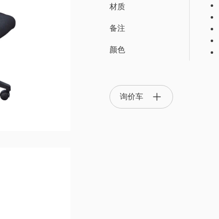
材质
备注
颜色
OA 隔间屏风系统
OTS 办公系统家具
主管椅/
询价车