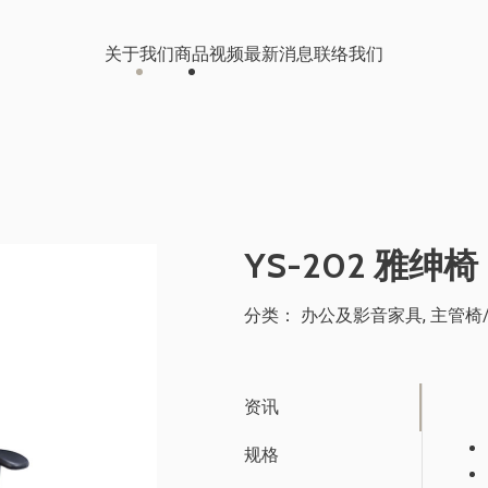
关于我们
商品
视频
最新消息
联络我们
办公及影音家具
视频中心
桃园科技公司
儿童成长家具
线上型录
南投食品公司
YS-202 雅绅椅
医疗器械产品
分类：
办公及影音家具
,
主管椅
客户案例
储能柜
OA 办公家具
保
台中大型工程公司 办公室装修
资讯
规格