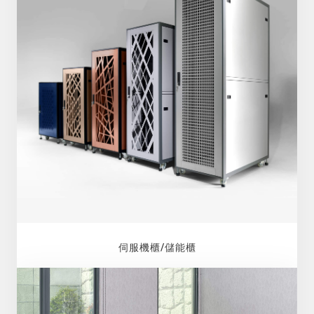
伺服機櫃/儲能櫃