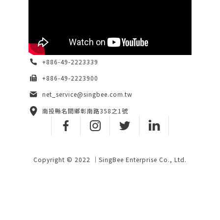
+886-49-2223339
+886-49-2223900
net_service@singbee.com.tw
南投縣名間鄉彰南路358之1號
Copyright © 2022 ｜SingBee Enterprise Co., Ltd.