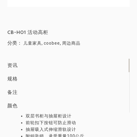
CB-H01 活动高柜
分类：
,
,
儿童家具
coobee
周边商品
资讯
规格
备注
颜色
双层书柜与抽屉柜设计
前轮扣下按钮可防止滑动
抽屉吸入式伸缩滑轨设计
附钥匙锁，承受重量100公斤