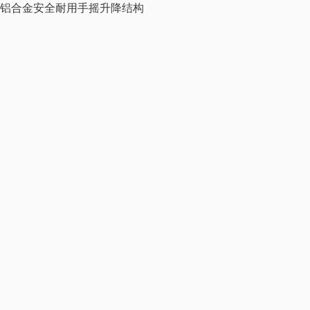
铝合金安全耐用手摇升降结构
人体工学椅
活动柜及其他