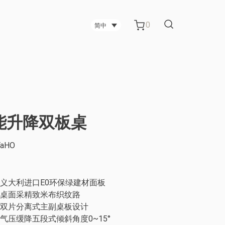
0
简中
台中碳纤维技术公司
功能升降双板桌
台中科技公司
TaHO
管柜
电视架
金属板材制造公司 办公室屏风
义大利进口E0环保绿建材面板
桌面采精致米布织纹路
双片分离式主副桌板设计
气压缓降五段式倾斜角度0~15°