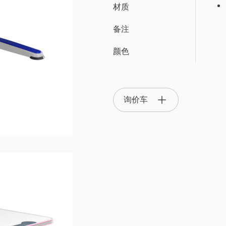
材质
备注
颜色
OA 隔间屏风系统
OTS 办公系统家具
主管椅/
询价车