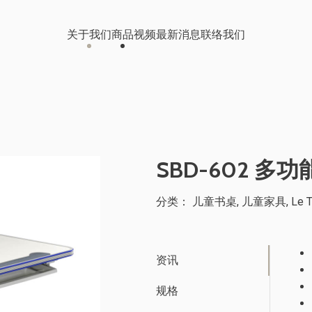
关于我们
商品
视频
最新消息
联络我们
办公及影音家具
视频中心
桃园科技公司
儿童成长家具
线上型录
南投食品公司
SBD-602 多
医疗器械产品
分类：
儿童书桌
,
儿童家具
,
Le 
客户案例
储能柜
OA 办公家具
保
台中大型工程公司 办公室装修
资讯
规格