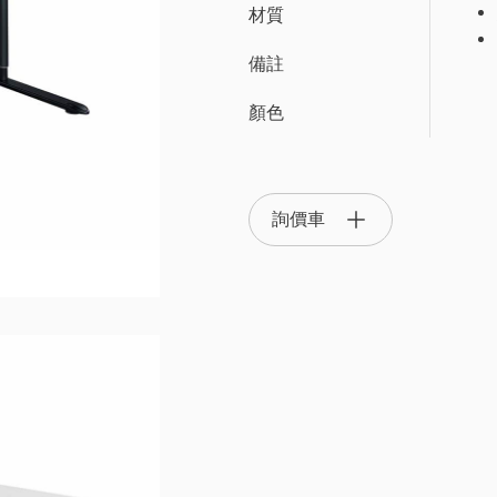
材質
備註
OTS 辦公系統家具
顏色
OA 隔間屏風系統
主管椅/
詢價車