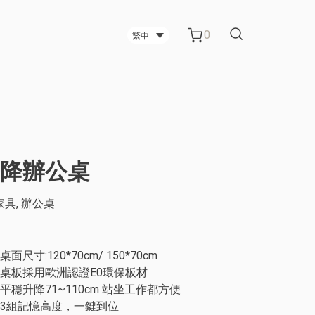
0
繁中
台中碳纖維技術公司
動升降辦公桌
台中科技公司
家具
,
辦公桌
管櫃
電視架
金屬板材製造公司 辦公室屏風
桌面尺寸:120*70cm/ 150*70cm
桌板採用歐洲認證E0環保板材
平穩升降71~110cm 站坐工作都方便
3組記憶高度，一鍵到位