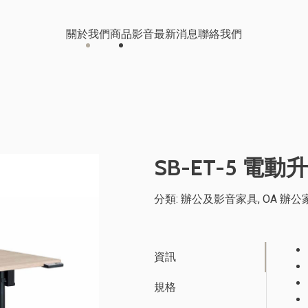
關於我們
商品
影音
最新消息
聯絡我們
辦公及影音家具
影音中心
桃園科技公司
兒童成長傢俱
線上型錄
南投食品公司
SB-ET-5 電
醫療輔具器材
OA 辦公家具
分類:
辦公及影音家具
,
OA 辦公
客戶案例
伺服機櫃/儲能櫃
保
台中大型工程公司 辦公室裝修
資訊
規格