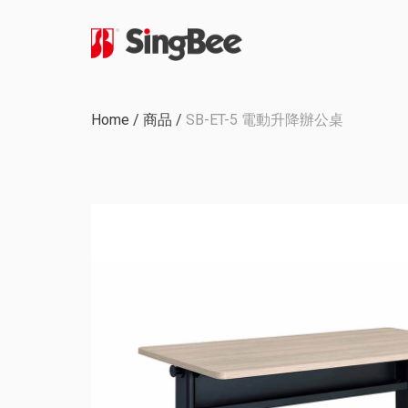
公司歷程
Home
/
商品
/
SB-ET-5 電動升降辦公桌
內部生產
認證與獎項
OEM & ODM 項目