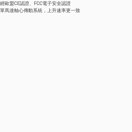
經歐盟CE認證、FCC電子安全認證
單馬達軸心傳動系統，上升速率更一致
人體工學椅
活動櫃及其他