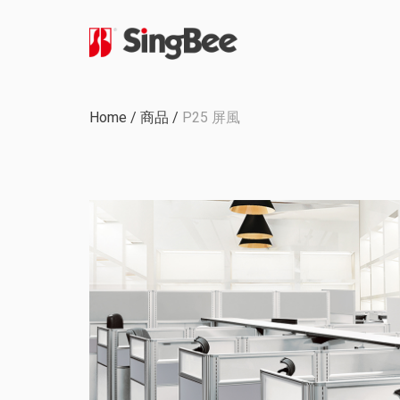
公司歷程
Home
/
商品
/
P25 屏風
內部生產
認證與獎項
OEM & ODM 項目