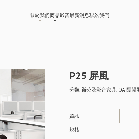
關於我們
商品
影音
最新消息
聯絡我們
辦公及影音家具
影音中心
桃園科技公司
兒童成長傢俱
線上型錄
南投食品公司
P25 屏風
醫療輔具器材
OA 辦公家具
分類:
辦公及影音家具
,
OA 隔
客戶案例
伺服機櫃/儲能櫃
保
台中大型工程公司 辦公室裝修
資訊
規格