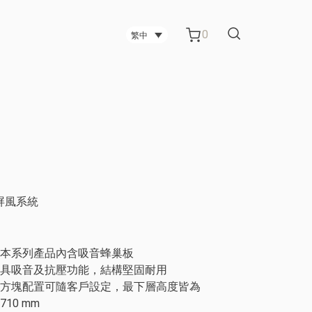
0
繁中
台中碳纖維技術公司
台中科技公司
間屏風系統
管櫃
電視架
金屬板材製造公司 辦公室屏風
本系列產品內含吸音蜂巢板
具吸音及抗壓功能，結構堅固耐用
方塊配置可隨客戶設定，最下層高度皆為
710 mm