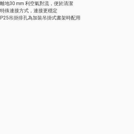
離地30 mm 利空氣對流，便於清潔
特殊連接方式，連接更穩定
P25吊掛排孔為加裝吊掛式書架時配用
人體工學椅
活動櫃及其他