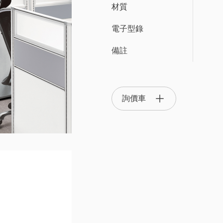
材質
電子型錄
OTS 辦公系統家具
備註
OA 隔間屏風系統
主管椅/
詢價車