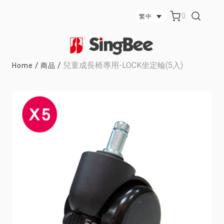
0
繁中
/
/
兒童成長椅專用-LOCK坐定輪(5入)
Home
商品