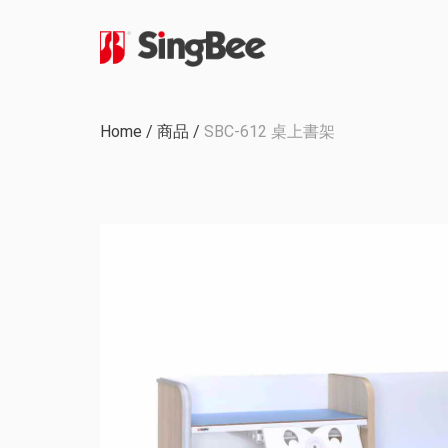
公司歷程
Home
/
商品
/
SBC-612 桌上書架
內部生產
認證與獎項
OEM & ODM 項目