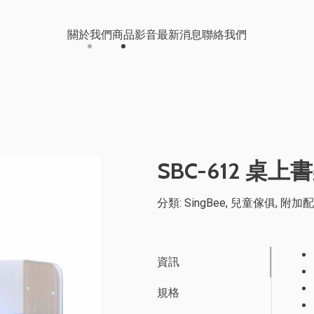
關於我們
商品
影音
最新消息
聯絡我們
辦公及影音家具
影音中心
桃園科技公司
兒童成長傢俱
線上型錄
南投食品公司
SBC-612 桌上
醫療輔具器材
OA 辦公家具
分類:
SingBee
,
兒童傢俱
,
附加配
客戶案例
伺服機櫃/儲能櫃
保
台中大型工程公司 辦公室裝修
資訊
規格