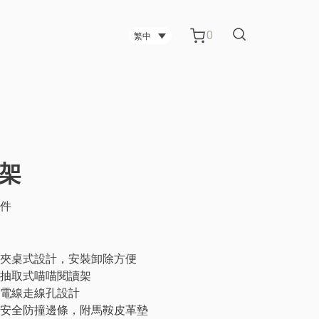
0
繁中
台中碳纖維技術公司
書架
台中科技公司
件
管櫃
電視架
金屬板材製造公司 辦公室屏風
夾桌式設計，安裝卸除方便
抽取式喵喵閱讀架
電線走線孔設計
安全防撞邊條，附馬鞍皮革墊