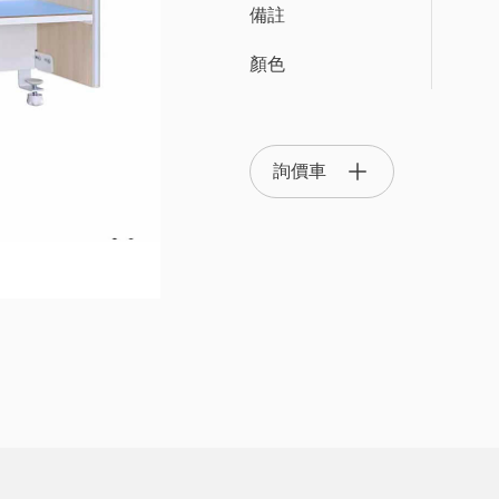
備註
顏色
OTS 辦公系統家具
OA 隔間屏風系統
主管椅/
詢價車