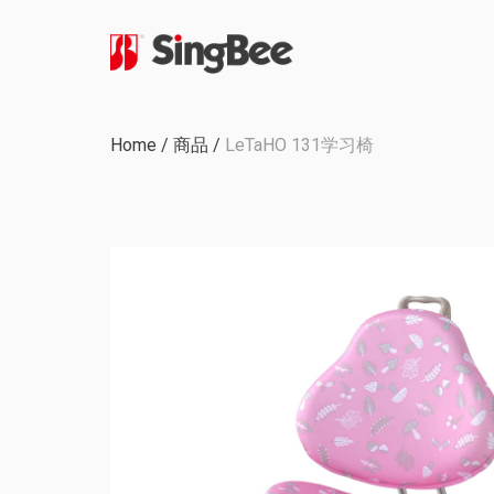
公司历程
Home
/
商品
/
LeTaHO 131学习椅
内部生产
认证与奖励
OEM & ODM 项目