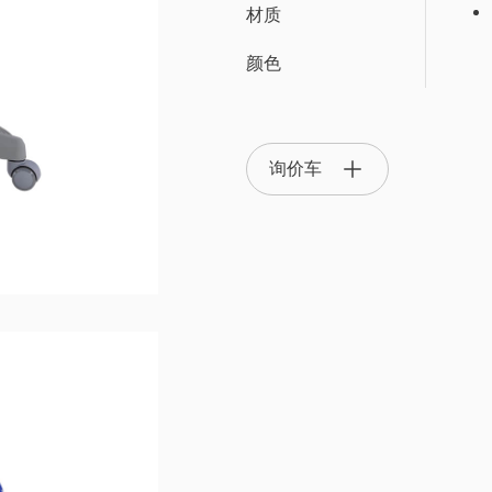
材质
颜色
OA 隔间屏风系统
OTS 办公系统家具
主管椅/
询价车