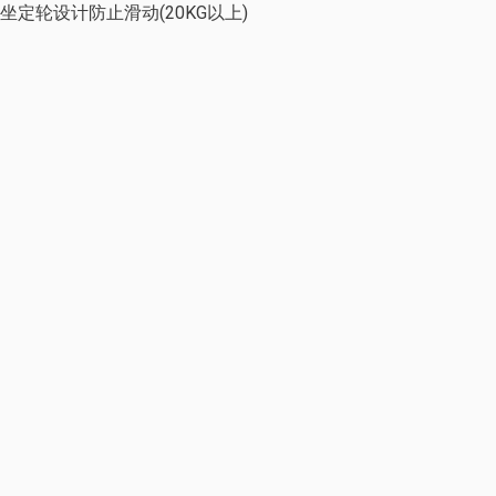
坐定轮设计防止滑动(20KG以上)
人体工学椅
活动柜及其他