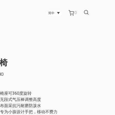
0
简中
台中碳纤维技术公司
习椅
台中科技公司
HO
管柜
电视架
金属板材制造公司 办公室屏风
椅座可360度旋转
无段式气压棒调整高度
布面采抗污耐磨防泼水
专为小孩设计手把，移动不费力