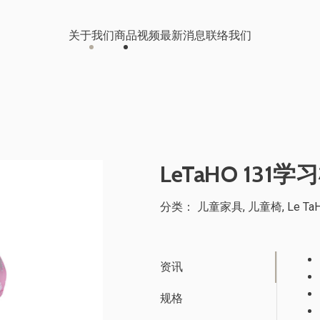
关于我们
商品
视频
最新消息
联络我们
办公及影音家具
视频中心
桃园科技公司
儿童成长家具
线上型录
南投食品公司
LeTaHO 131学
医疗器械产品
分类：
儿童家具
,
儿童椅
,
Le Ta
客户案例
储能柜
OA 办公家具
保
台中大型工程公司 办公室装修
资讯
规格