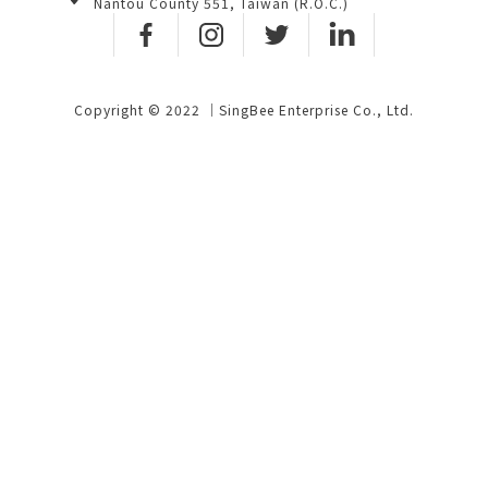
Nantou County 551, Taiwan (R.O.C.)
Copyright © 2022 ｜SingBee Enterprise Co., Ltd.