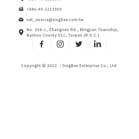
+886-49-2223900
net_service@singbee.com.tw
No. 358-1, Zhangnan Rd., Mingjian Township,
Nantou County 551, Taiwan (R.O.C.)
Copyright © 2022 ｜SingBee Enterprise Co., Ltd.